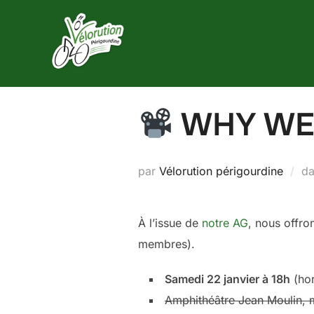
Aller
au
contenu
WHY WE
par
Vélorution périgourdine
d
À l’issue de
notre AG
, nous offro
membres).
Samedi 22 janvier à 18h
(hor
Amphithéâtre Jean Moulin, 