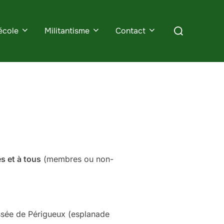
Rechercher :
école
Militantisme
Contact
es et à tous
(membres ou non-
ssée de Périgueux (esplanade