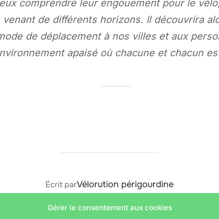
mieux comprendre leur engouement pour le vél
 venant de différents horizons. Il découvrira a
mode de déplacement à nos villes et aux person
nvironnement apaisé où chacune et chacun est 
AUTEUR DE LA PUBLICATION
Vélorution périgourdine
Écrit par
Gérer le consentement aux cookies