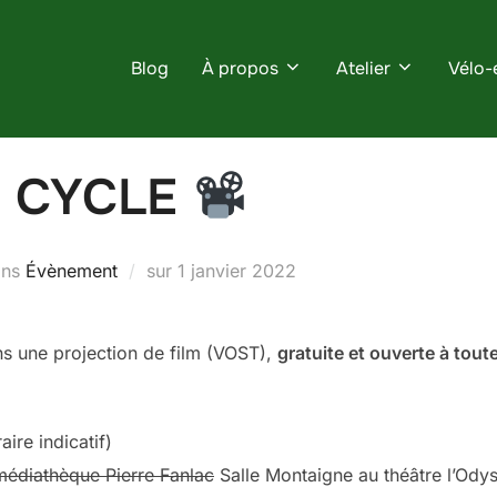
Blog
À propos
Atelier
Vélo-
 CYCLE
Publié
ans
Évènement
sur
1 janvier 2022
le
ns une projection de film (VOST),
gratuite et ouverte à tout
aire indicatif)
médiathèque Pierre Fanlac
Salle Montaigne au théâtre l’Ody