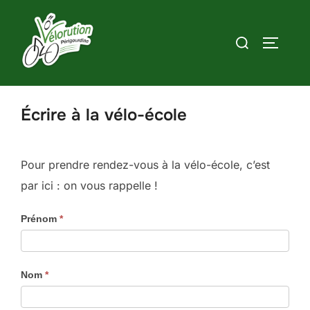
Aller
au
Rechercher :
PERMUT
contenu
Écrire à la vélo-école
Pour prendre rendez-vous à la vélo-école, c’est
par ici : on vous rappelle !
Contact
Prénom
*
vélo-
école
Nom
*