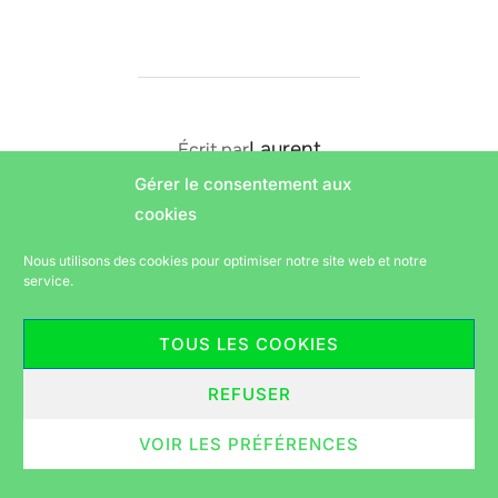
AUTEUR DE LA PUBLICATION
Laurent
Écrit par
Gérer le consentement aux
cookies
Nous utilisons des cookies pour optimiser notre site web et notre
service.
Politique de confidentialité
Copyright © 2026 Vélorution périgourdine
TOUS LES COOKIES
Inspiro Theme
par
WPZOOM
REFUSER
VOIR LES PRÉFÉRENCES