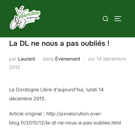
Aller
au
Rechercher :
PERMUT
contenu
La DL ne nous a pas oubliés !
Publié
par
Laurent
dans
Évènement
sur
14 décembre
le
2015
La Dordogne Libre d'aujourd'hui, lundi 14
décembre 2015.
Article original : http://pxvelorution.over-
blog.fr/2015/12/la-dl-ne-nous-a-pas-oublies.html