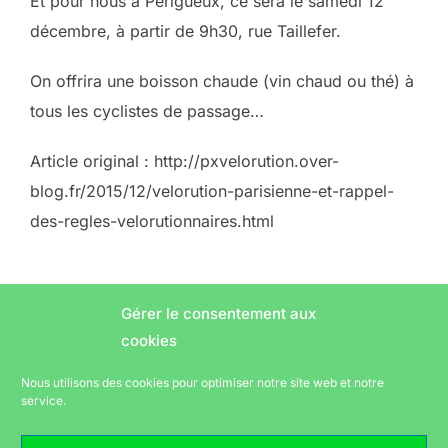
Et pour nous à Périgueux, ce sera le samedi 12
décembre, à partir de 9h30, rue Taillefer.
On offrira une boisson chaude (vin chaud ou thé) à
tous les cyclistes de passage…
Article original : http://pxvelorution.over-
blog.fr/2015/12/velorution-parisienne-et-rappel-
des-regles-velorutionnaires.html
Gérer le consentement aux
cookies
Nous utilisons des cookies pour optimiser notre site web et notre
AUTEUR DE LA PUBLICATION
Laurent
Écrit par
service.