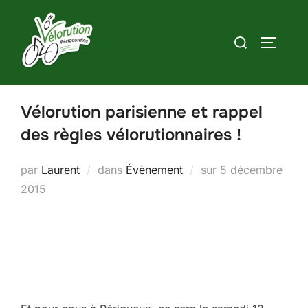
Aller
au
Rechercher :
PERMUT
contenu
Vélorution parisienne et rappel
des règles vélorutionnaires !
Publié
par
Laurent
dans
Évènement
sur
5 décembre
le
2015