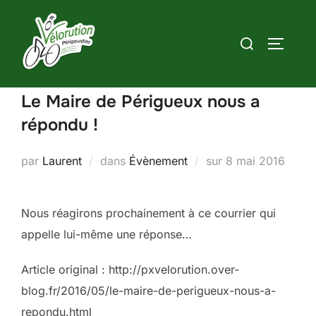
Aller
au
Rechercher :
PERMUT
contenu
Le Maire de Périgueux nous a
répondu !
Publié
par
Laurent
dans
Évènement
sur
8 mai 2016
le
Nous réagirons prochainement à ce courrier qui
appelle lui-même une réponse…
Article original : http://pxvelorution.over-
blog.fr/2016/05/le-maire-de-perigueux-nous-a-
repondu.html