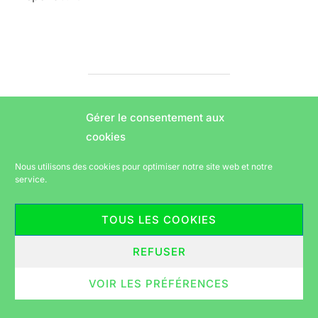
AUTEUR DE LA PUBLICATION
Gérer le consentement aux
Laurent
Écrit par
cookies
Nous utilisons des cookies pour optimiser notre site web et notre
service.
Politique de confidentialité
TOUS LES COOKIES
Copyright © 2026 Vélorution périgourdine
Inspiro Theme
par
WPZOOM
REFUSER
VOIR LES PRÉFÉRENCES