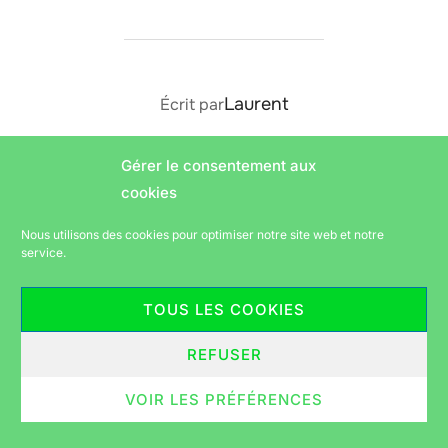
AUTEUR DE LA PUBLICATION
Laurent
Écrit par
Gérer le consentement aux
cookies
Politique de confidentialité
Nous utilisons des cookies pour optimiser notre site web et notre
Copyright © 2026 Vélorution périgourdine
service.
Inspiro Theme
par
WPZOOM
TOUS LES COOKIES
REFUSER
VOIR LES PRÉFÉRENCES