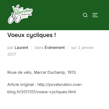
Aller
au
Rechercher :
PERMUT
contenu
Voeux cycliques !
Publié
par
Laurent
dans
Évènement
sur
2 janvier
le
2017
Roue de vélo, Marcel Duchamp, 1913.
Article original : http://pxvelorution.over-
blog.fr/2017/01/voeux-cycliques.html