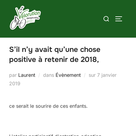
Aller
au
Rechercher :
PERMUT
contenu
S’il n’y avait qu’une chose
positive à retenir de 2018,
Publié
par
Laurent
dans
Évènement
sur
7 janvier
le
2019
ce serait le sourire de ces enfants.