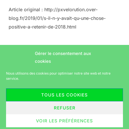
Article original : http://pxvelorution.over-
blog.fr/2019/01/s-il-n-y-avait-qu-une-chose-
positive-a-retenir-de-2018.html
Gérer le consentement aux
cookies
Nous utilisons des cookies pour optimiser notre site web et notre
AUTEUR DE LA PUBLICATION
Laurent
Écrit par
service.
TOUS LES COOKIES
REFUSER
Politique de confidentialité
Copyright © 2026 Vélorution périgourdine
VOIR LES PRÉFÉRENCES