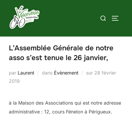
Aller
au
Rechercher :
PERMUT
contenu
L’Assemblée Générale de notre
asso s’est tenue le 26 janvier,
Publié
par
Laurent
dans
Évènement
sur
28 février
le
2019
à la Maison des Associations qui est notre adresse
administrative : 12, cours Fénelon à Périgueux.