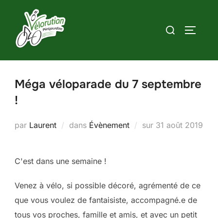
Aller
au
Rechercher :
PERMUT
contenu
Méga véloparade du 7 septembre
!
Publié
par
Laurent
dans
Évènement
sur
31 août 2019
le
C'est dans une semaine !
Venez à vélo, si possible décoré, agrémenté de ce
que vous voulez de fantaisiste, accompagné.e de
tous vos proches, famille et amis, et avec un petit