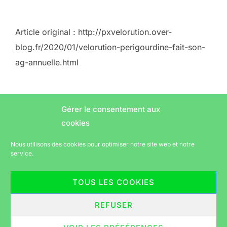
Article original : http://pxvelorution.over-
blog.fr/2020/01/velorution-perigourdine-fait-son-
ag-annuelle.html
Gérer le consentement aux
cookies
Nous utilisons des cookies pour optimiser notre site web et notre
AUTEUR DE LA PUBLICATION
Laurent
Écrit par
service.
TOUS LES COOKIES
REFUSER
Politique de confidentialité
Copyright © 2026 Vélorution périgourdine