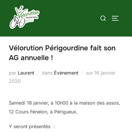
Aller
au
Rechercher :
PERMUT
contenu
Vélorution Périgourdine fait son
AG annuelle !
Publié
par
Laurent
dans
Évènement
sur
16 janvier
le
2020
Samedi 18 janvier, à 10h00 à la maison des assos,
12 Cours Fénelon, à Périgueux.
Y seront présentés :