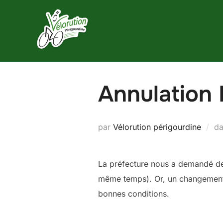
Aller
au
contenu
Annulation
par
Vélorution périgourdine
d
La préfecture nous a demandé de
même temps). Or, un changement d
bonnes conditions.