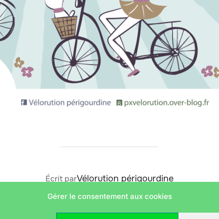
AUTEUR DE LA PUBLICATION
Vélorution périgourdine
Écrit par
Gérer le consentement aux cookies