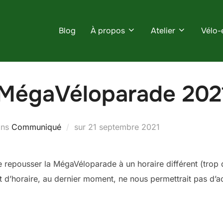
Blog
À propos
Atelier
Vélo-
 MégaVéloparade 202
Publié
ans
Communiqué
sur
21 septembre 2021
le
 repousser la MégaVéloparade à un horaire différent (trop
’horaire, au dernier moment, ne nous permettrait pas d’acc