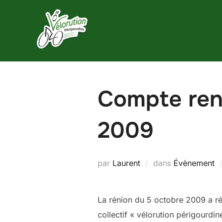
Aller
au
contenu
Compte rend
2009
par
Laurent
dans
Évènement
La rénion du 5 octobre 2009 a réu
collectif « vélorution périgourdin