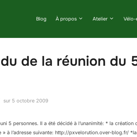
Blog
À propos
Atelier
Vélo-
u de la réunion du 
Publié
sur
5 octobre 2009
le
ni 5 personnes. Il a été décidé à l’unanimité: * la création
e » à l’adresse suivante: http://pxvelorution.over-blog.fr/ *