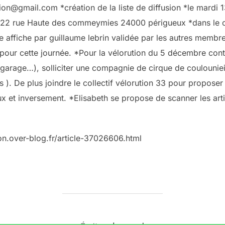
tion@gmail.com *création de la liste de diffusion *le mardi 1
in 22 rue Haute des commeymies 24000 périgueux *dans le c
e affiche par guillaume lebrin validée par les autres membre
s pour cette journée. *Pour la vélorution du 5 décembre con
garage…), solliciter une compagnie de cirque de coulouniei
es ). De plus joindre le collectif vélorution 33 pour propose
x et inversement. *Elisabeth se propose de scanner les arti
tion.over-blog.fr/article-37026606.html
AUTEUR DE LA PUBLICATION