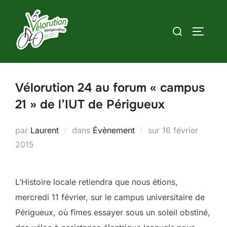
Aller
au
Rechercher :
PERMUT
contenu
Vélorution 24 au forum « campus
21 » de l’IUT de Périgueux
Publié
par
Laurent
dans
Évènement
sur
16 février
le
2015
L’Histoire locale retiendra que nous étions,
mercredi 11 février, sur le campus universitaire de
Périgueux, où fîmes essayer sous un soleil obstiné,