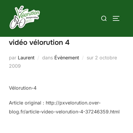
Aller
au
Rechercher :
PERMUT
contenu
vidéo vélorution 4
Publié
par
Laurent
dans
Évènement
sur
2 octobre
le
2009
Vélorution-4
Article original : http://pxvelorution.over-
blog.fr/article-video-velorution-4-37246359.html