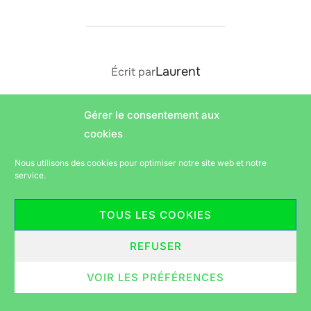
AUTEUR DE LA PUBLICATION
Laurent
Écrit par
Gérer le consentement aux
cookies
Politique de confidentialité
Nous utilisons des cookies pour optimiser notre site web et notre
Copyright © 2026 Vélorution périgourdine
service.
Inspiro Theme
par
WPZOOM
TOUS LES COOKIES
REFUSER
VOIR LES PRÉFÉRENCES