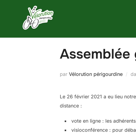
Aller
au
contenu
Assemblée 
par
Vélorution périgourdine
d
Le 26 février 2021 a eu lieu notr
distance :
vote en ligne : les adhérent
visioconférence : pour déba