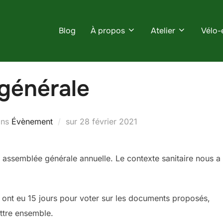
Blog
À propos
Atelier
Vélo-
générale
Publié
ans
Évènement
sur
28 février 2021
le
e assemblée générale annuelle. Le contexte sanitaire nous a 
s ont eu 15 jours pour voter sur les documents proposés,
ttre ensemble.