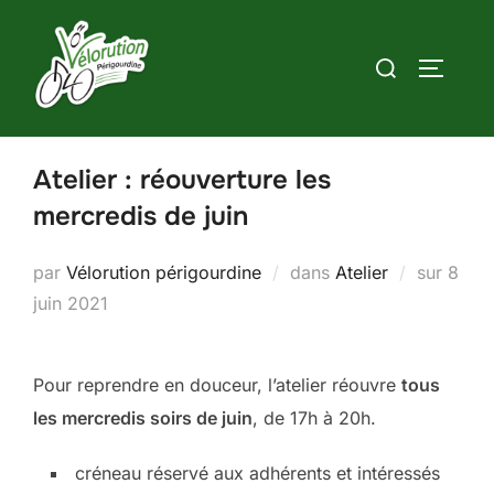
Aller
au
Rechercher :
PERMUT
contenu
Atelier : réouverture les
mercredis de juin
Publi
par
Vélorution périgourdine
dans
Atelier
sur
8
le
juin 2021
Pour reprendre en douceur, l’atelier réouvre
tous
les mercredis soirs de juin
, de 17h à 20h.
créneau réservé aux adhérents et intéressés