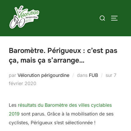
Aller
au
Rechercher :
PERMUT
contenu
Baromètre. Périgueux : c’est pas
ça, mais ça s’arrange…
Publié
par
Vélorution périgourdine
dans
FUB
sur
7
le
février 2020
Les
résultats du Baromètre des villes cyclables
2019
sont parus. Grâce à la mobilisation de ses
cyclistes, Périgueux s’est sélectionnée !