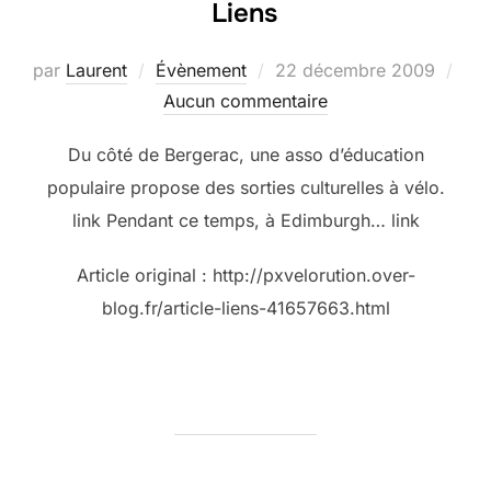
Liens
Publié
par
Laurent
Évènement
22 décembre 2009
le
Aucun commentaire
Du côté de Bergerac, une asso d’éducation
populaire propose des sorties culturelles à vélo.
link Pendant ce temps, à Edimburgh… link
Article original : http://pxvelorution.over-
blog.fr/article-liens-41657663.html