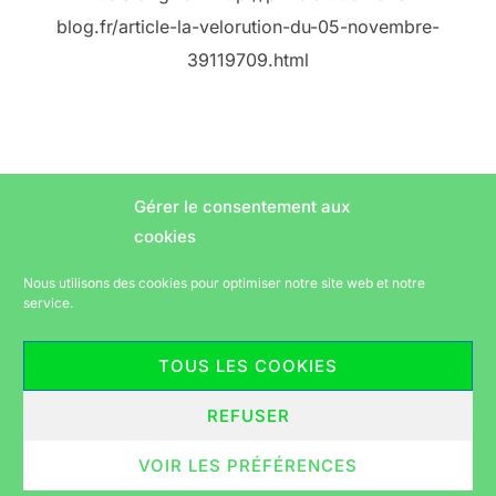
blog.fr/article-la-velorution-du-05-novembre-
39119709.html
Gérer le consentement aux
cookies
Nous utilisons des cookies pour optimiser notre site web et notre
service.
Pagination
1
…
24
25
26
27
TOUS LES COOKIES
des
publications
REFUSER
Politique de confidentialité
VOIR LES PRÉFÉRENCES
Copyright © 2026 Vélorution périgourdine