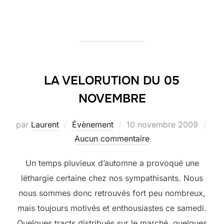
LA VELORUTION DU 05
NOVEMBRE
Publié
par
Laurent
Évènement
10 novembre 2009
le
Aucun commentaire
Un temps pluvieux d’automne a provoqué une
léthargie certaine chez nos sympathisants. Nous
nous sommes donc retrouvés fort peu nombreux,
mais toujours motivés et enthousiastes ce samedi.
Quelques tracts distribués sur le marché, quelques