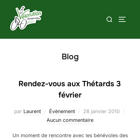
Aller
au
Rechercher :
PERMUT
contenu
Blog
Rendez-vous aux Thétards 3
février
Publié
par
Laurent
Évènement
28 janvier 2010
le
Aucun commentaire
Un moment de rencontre avec les bénévoles des