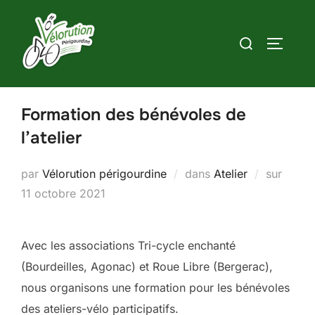
Aller
au
Rechercher :
PERMUT
contenu
Formation des bénévoles de
l’atelier
Publié
par
Vélorution périgourdine
dans
Atelier
sur
le
11 octobre 2021
Avec les associations Tri-cycle enchanté
(Bourdeilles, Agonac) et Roue Libre (Bergerac),
nous organisons une formation pour les bénévoles
des ateliers-vélo participatifs.