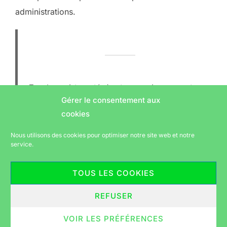
administrations.
Tous les projets portés à notre connaissance sont
répertoriés et mis à jour sur la
page dédiée de notre
Gérer le consentement aux
site
.
cookies
Nous utilisons des cookies pour optimiser notre site web et notre
service.
TOUS LES COOKIES
REFUSER
Politique de confidentialité
VOIR LES PRÉFÉRENCES
Copyright © 2026 Vélorution périgourdine