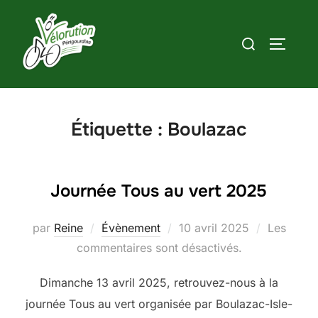
Aller
au
Rechercher :
PERMUT
contenu
Étiquette :
Boulazac
Journée Tous au vert 2025
Publié
par
Reine
Évènement
10 avril 2025
Les
le
commentaires sont désactivés.
Dimanche 13 avril 2025, retrouvez-nous à la
journée Tous au vert organisée par Boulazac-Isle-