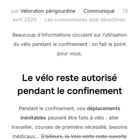
Publié
par
Vélorution périgourdine
Communiqué
13
le
avril 2020
Les commentaires sont désactivés.
Beaucoup d’informations circulent sur l’utilisation
du vélo pendant le confinement : on fait le point
pour vous.
Le vélo reste autorisé
pendant le confinement
Pendant le confinement, vos
déplacements
inévitables
peuvent être faits à vélo : aller
travailler, courses de première nécessité, besoins
médicaux…
D’ailleurs, la Voie verte reste ouverte