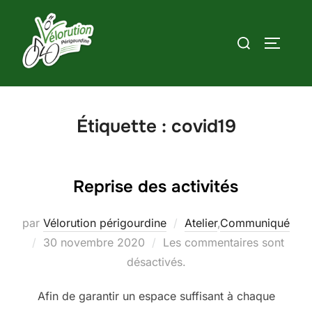
Aller
au
Rechercher :
PERMUT
contenu
Étiquette :
covid19
Reprise des activités
par
Vélorution périgourdine
Atelier
,
Communiqué
Publié
30 novembre 2020
Les commentaires sont
le
désactivés.
Afin de garantir un espace suffisant à chaque