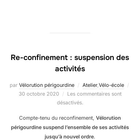
Re-confinement : suspension des
activités
par
Vélorution périgourdine
Atelier
,
Vélo-école
Publié
30 octobre 2020
Les commentaires sont
le
désactivés.
Compte-tenu du reconfinement,
Vélorution
périgourdine suspend l’ensemble de ses activités
jusqu’à nouvel ordre
.