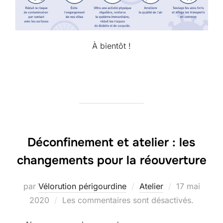
À bientôt !
Déconfinement et atelier : les
changements pour la réouverture
Publié
par
Vélorution périgourdine
Atelier
17 mai
le
2020
Les commentaires sont désactivés.