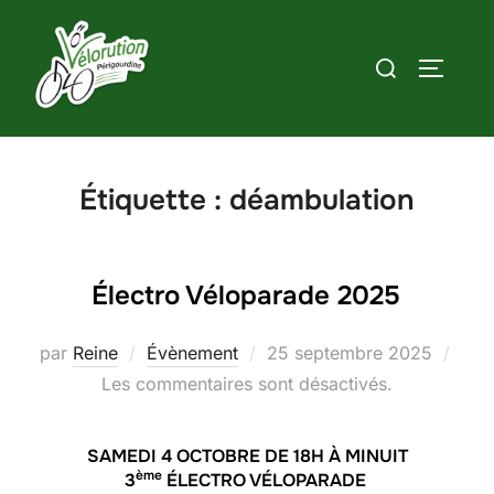
Aller
au
Rechercher :
PERMUT
contenu
Étiquette :
déambulation
Électro Véloparade 2025
Publié
par
Reine
Évènement
25 septembre 2025
le
Les commentaires sont désactivés.
SAMEDI 4 OCTOBRE DE 18H À MINUIT
ème
3
ÉLECTRO VÉLOPARADE