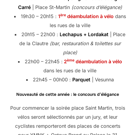
Carré
| Place St-Martin
(concours d’élégance)
ère
19h30 – 20h15 :
1
déambulation à vélo
dans
les rues de la ville
20h15 – 22h00 :
Lechapus + Lordakat
| Place
de la Clautre
(bar, restauration & toilettes sur
place)
ème
22h00 – 22h45 :
2
déambulation à vélo
dans les rues de la ville
22h45 – 00h00 :
Parquet
| Vesunna
Nouveauté de cette année : le concours d’élégance
Pour commencer la soirée place Saint Martin, trois
vélos seront sélectionnés par un jury, et leur
cyclistes remporteront des places de concerts
pour YMNK + Octave Brand au Palace le 31