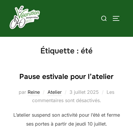
Aller
au
Rechercher :
PERMUT
contenu
Étiquette :
été
Pause estivale pour l’atelier
Publié
par
Reine
Atelier
3 juillet 2025
Les
le
commentaires sont désactivés.
L’atelier suspend son activité pour l’été et ferme
ses portes à partir de jeudi 10 juillet.