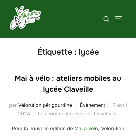
Aller
au
Rechercher :
PERMUT
contenu
Étiquette :
lycée
Mai à vélo : ateliers mobiles au
lycée Claveille
Publié
par
Vélorution périgourdine
Évènement
7 avril
le
2024
Les commentaires sont désactivés.
Pour la nouvelle édition de
Mai à vélo
, Vélorution