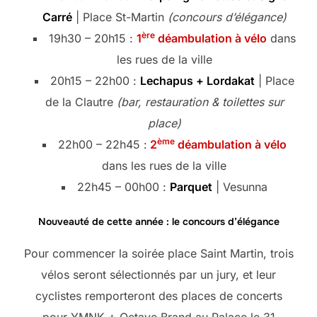
Carré
| Place St-Martin
(concours d’élégance)
ère
19h30 – 20h15 :
1
déambulation à vélo
dans
les rues de la ville
20h15 – 22h00 :
Lechapus + Lordakat
| Place
de la Clautre
(bar, restauration & toilettes sur
place)
ème
22h00 – 22h45 :
2
déambulation à vélo
dans les rues de la ville
22h45 – 00h00 :
Parquet
| Vesunna
Nouveauté de cette année : le concours d’élégance
Pour commencer la soirée place Saint Martin, trois
vélos seront sélectionnés par un jury, et leur
cyclistes remporteront des places de concerts
pour YMNK + Octave Brand au Palace le 31