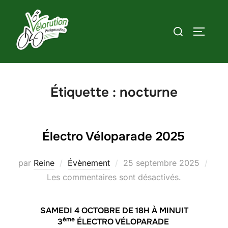
Aller
au
Rechercher :
PERMUT
contenu
Étiquette :
nocturne
Électro Véloparade 2025
Publié
par
Reine
Évènement
25 septembre 2025
le
Les commentaires sont désactivés.
SAMEDI 4 OCTOBRE DE 18H À MINUIT
ème
3
ÉLECTRO VÉLOPARADE