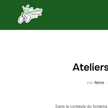
Aller
au
contenu
Atelier
par
Reine
Dans le contexte du Schéma D