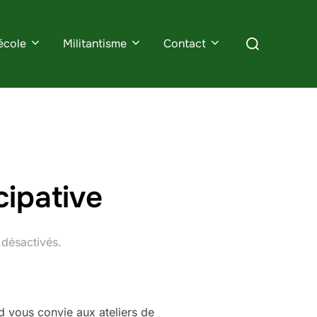
Rechercher :
école
Militantisme
Contact
cipative
désactivés.
d vous convie aux ateliers de