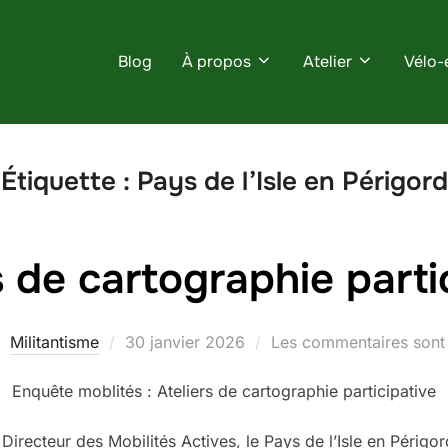
Blog
À propos
Atelier
Vélo-
Étiquette :
Pays de l’Isle en Périgord
s de cartographie parti
Publié
Militantisme
30 janvier 2026
Les commentaires sont 
le
Enquête moblités : Ateliers de cartographie participative
irecteur des Mobilités Actives, le Pays de l’Isle en Périgor