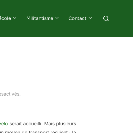
Rechercher :
école
Militantisme
Contact
sactivés.
vélo
serait accueilli. Mais plusieurs
 moyen de transport résilient : la