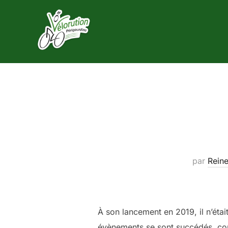
Aller
au
contenu
par
Rein
À son lancement en 2019, il n’éta
évènements se sont succédés, comm