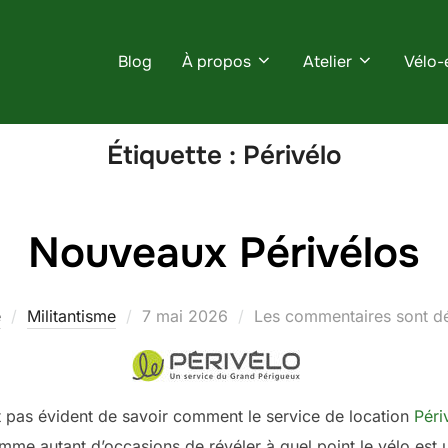
Blog
À propos
Atelier
Vélo-
Étiquette :
Périvélo
Nouveaux Périvélos
Publié
e
Militantisme
7 mai 2026
Les commentaires sont dé
le
it pas évident de savoir comment le service de location
Péri
e autant d’occasions de révéler à quel point le vélo est un