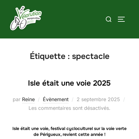
Aller
au
Rechercher :
PERMUT
contenu
Étiquette :
spectacle
Isle était une voie 2025
Publié
par
Reine
Évènement
2 septembre 2025
le
Les commentaires sont désactivés.
Isle était une voie, festival cycloculturel sur la voie verte
de Périgueux, revient cette année !