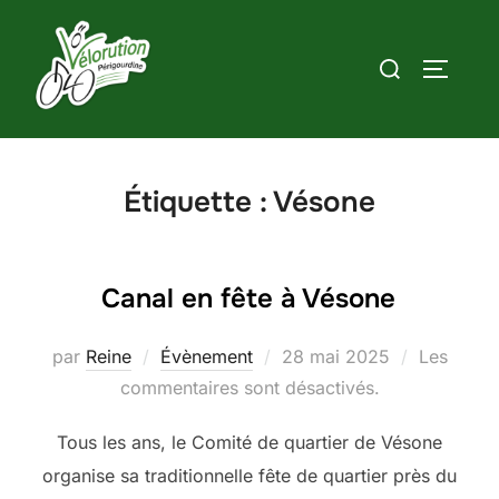
Aller
au
Rechercher :
PERMUT
contenu
Étiquette :
Vésone
Canal en fête à Vésone
Publié
par
Reine
Évènement
28 mai 2025
Les
le
commentaires sont désactivés.
Tous les ans, le Comité de quartier de Vésone
organise sa traditionnelle fête de quartier près du